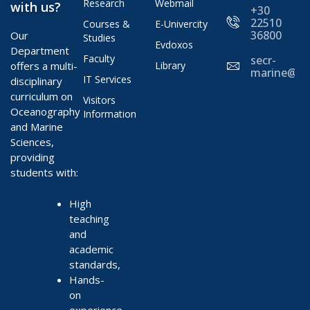
Research
Webmail
with us?
+30
22510
Courses &
E-Univercity
36800
Our
Studies
Evdoxos
Department
Faculty
secr-
offers a multi-
Library
marine@ae
IT Services
disciplinary
curriculum on
Visitors
Oceanography
Information
and Marine
Sciences,
providing
students with:
High
teaching
and
academic
standards,
Hands-
on
experience,