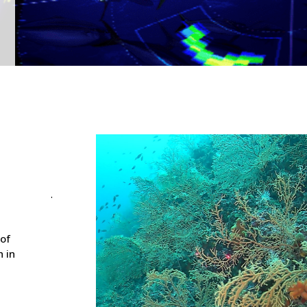
 of
 in