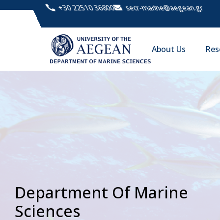
+30 22510 36800
secr-marine@aegean.gr
About Us
Res
Department Of Marine
Sciences