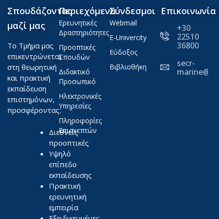
Σπουδάζοντας
Περιεχόμενα
Σύνδεσμοι
Επικοινωνία
Ερευνητικές
Webmail
μαζί μας
+30
Δραστηριότητες
22510
E-Univercity
36800
Το Τμήμα μας
Προοπτικές
Εύδοξος
επικεντρώνεται
Σπουδών
secr-
στη θεωρητική
Βιβλιοθήκη
marine@ae
Διδακτικό
και πρακτική
Προσωπικό
εκπαίδευση
Ηλεκτρονικές
επιστημόνων,
Υπηρεσίες
προσφέροντας:
Πληροφορίες
Επισκεπτών
Διεθνείς
προοπτικές
Υψηλό
επίπεδο
εκπαίδευσης
Πρακτική
ερευνητική
εμπειρία
Εξειδικευμένες