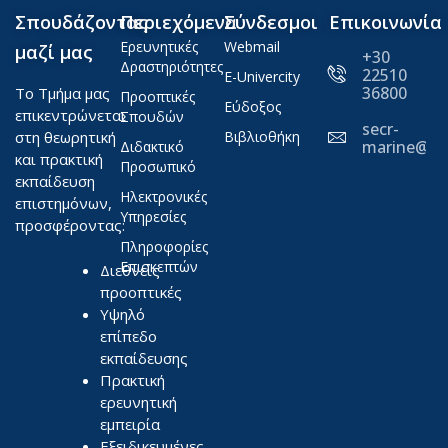
Σπουδάζοντας
Περιεχόμενα
Σύνδεσμοι
Επικοινωνία
Ερευνητικές
Webmail
μαζί μας
+30
Δραστηριότητες
22510
E-Univercity
36800
Το Τμήμα μας
Προοπτικές
Εύδοξος
επικεντρώνεται
Σπουδών
secr-
στη θεωρητική
Βιβλιοθήκη
marine@ae
Διδακτικό
και πρακτική
Προσωπικό
εκπαίδευση
Ηλεκτρονικές
επιστημόνων,
Υπηρεσίες
προσφέροντας:
Πληροφορίες
Επισκεπτών
Διεθνείς
προοπτικές
Υψηλό
επίπεδο
εκπαίδευσης
Πρακτική
ερευνητική
εμπειρία
Εξειδικευμένες