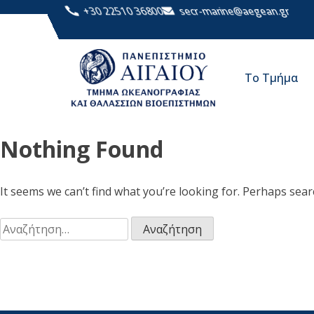
+30 22510 36800
secr-marine@aegean.gr
Το Τμήμα
Nothing Found
It seems we can’t find what you’re looking for. Perhaps sear