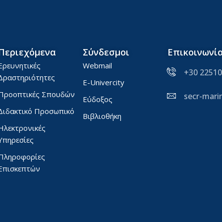
Περιεχόμενα
Σύνδεσμοι
Επικοινωνί
Ερευνητικές
Webmail
+30 22510
Δραστηριότητες
E-Univercity
Προοπτικές Σπουδών
secr-mar
Εύδοξος
Διδακτικό Προσωπικό
Βιβλιοθήκη
Ηλεκτρονικές
Υπηρεσίες
Πληροφορίες
Επισκεπτών