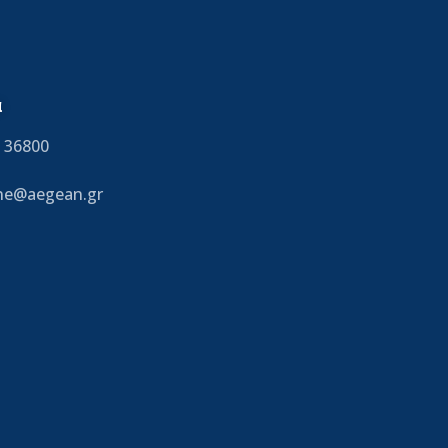
α
 36800
ine@aegean.gr