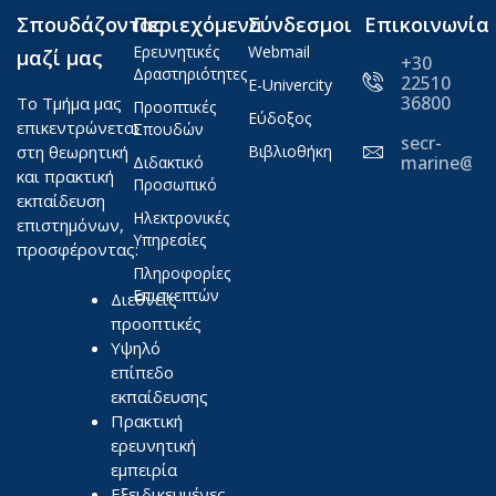
Σπουδάζοντας
Περιεχόμενα
Σύνδεσμοι
Επικοινωνία
Ερευνητικές
Webmail
μαζί μας
+30
Δραστηριότητες
22510
E-Univercity
36800
Το Τμήμα μας
Προοπτικές
Εύδοξος
επικεντρώνεται
Σπουδών
secr-
στη θεωρητική
Βιβλιοθήκη
marine@ae
Διδακτικό
και πρακτική
Προσωπικό
εκπαίδευση
Ηλεκτρονικές
επιστημόνων,
Υπηρεσίες
προσφέροντας:
Πληροφορίες
Επισκεπτών
Διεθνείς
προοπτικές
Υψηλό
επίπεδο
εκπαίδευσης
Πρακτική
ερευνητική
εμπειρία
Εξειδικευμένες