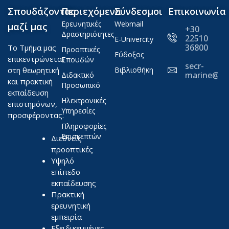
Σπουδάζοντας
Περιεχόμενα
Σύνδεσμοι
Επικοινωνία
Ερευνητικές
Webmail
μαζί μας
+30
Δραστηριότητες
22510
E-Univercity
36800
Το Τμήμα μας
Προοπτικές
Εύδοξος
επικεντρώνεται
Σπουδών
secr-
στη θεωρητική
Βιβλιοθήκη
marine@ae
Διδακτικό
και πρακτική
Προσωπικό
εκπαίδευση
Ηλεκτρονικές
επιστημόνων,
Υπηρεσίες
προσφέροντας:
Πληροφορίες
Επισκεπτών
Διεθνείς
προοπτικές
Υψηλό
επίπεδο
εκπαίδευσης
Πρακτική
ερευνητική
εμπειρία
Εξειδικευμένες