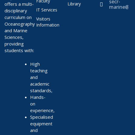
Faculty
secr-
offers a multi-
Library
marine@ae
IT Services
disciplinary
curriculum on
Visitors
Oceanography
Information
and Marine
Sciences,
providing
students with:
High
teaching
and
academic
standards,
Hands-
on
experience,
Specialised
equipment
and