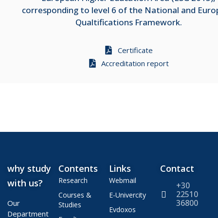
corresponding to level 6 of the National and Eur
Qualtifications Framework.
Certificate
Accreditation report
why study
Contents
Links
Contact
Research
Webmail
with us?
+30
22510
Courses &
E-Univercity
36800
Our
Studies
Evdoxos
Department