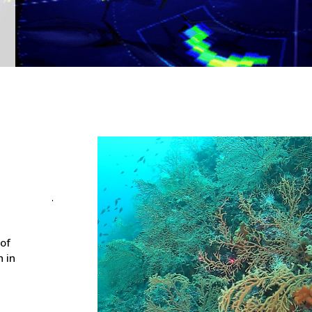
 of
 in