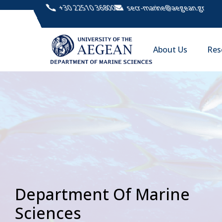
+30 22510 36800
secr-marine@aegean.gr
About Us
Res
Department Of Marine
Sciences