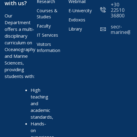
Research
Webmail
with us?
+30
22510
Courses &
E-Univercity
36800
Our
Studies
Evdoxos
Department
Faculty
secr-
offers a multi-
Library
marine@ae
IT Services
disciplinary
curriculum on
Visitors
Oceanography
Information
and Marine
Sciences,
providing
students with:
High
teaching
and
academic
standards,
Hands-
on
experience,