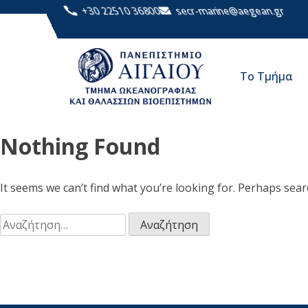
+30 22510 36800
secr-marine@aegean.gr
Το Τμήμα
Nothing Found
It seems we can’t find what you’re looking for. Perhaps sear