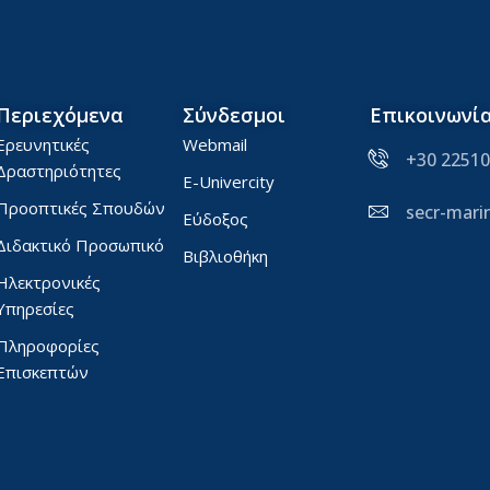
Περιεχόμενα
Σύνδεσμοι
Επικοινωνί
Ερευνητικές
Webmail
+30 22510
Δραστηριότητες
E-Univercity
Προοπτικές Σπουδών
secr-mar
Εύδοξος
Διδακτικό Προσωπικό
Βιβλιοθήκη
Ηλεκτρονικές
Υπηρεσίες
Πληροφορίες
Επισκεπτών