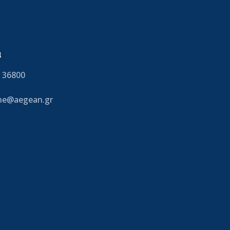
α
 36800
ine@aegean.gr