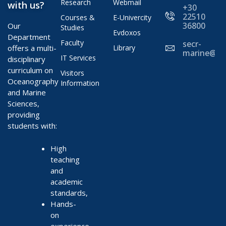
Research
Webmail
with us?
+30
22510
Courses &
E-Univercity
36800
Our
Studies
Evdoxos
Department
Faculty
secr-
offers a multi-
Library
marine@ae
IT Services
disciplinary
curriculum on
Visitors
Oceanography
Information
and Marine
Sciences,
providing
students with:
High
teaching
and
academic
standards,
Hands-
on
experience,