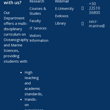
Research
Webmail
with us?
+30
22510
Courses &
E-Univercity
36800
Our
Studies
Evdoxos
Department
Faculty
secr-
offers a multi-
Library
marine@ae
IT Services
disciplinary
curriculum on
Visitors
Oceanography
Information
and Marine
Sciences,
providing
students with:
High
teaching
and
academic
standards,
Hands-
on
experience,