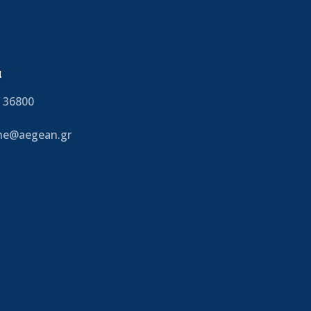
α
 36800
ine@aegean.gr