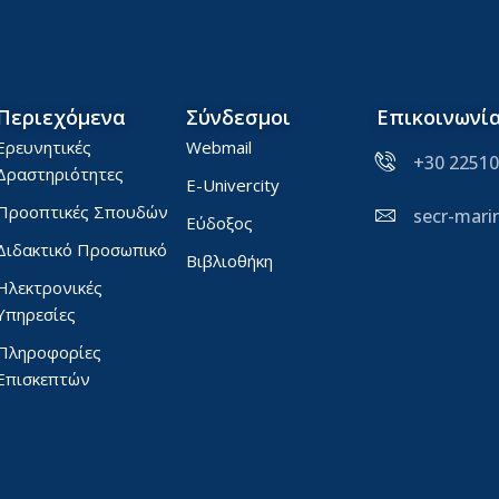
Περιεχόμενα
Σύνδεσμοι
Επικοινωνί
Ερευνητικές
Webmail
+30 22510
Δραστηριότητες
E-Univercity
Προοπτικές Σπουδών
secr-mar
Εύδοξος
Διδακτικό Προσωπικό
Βιβλιοθήκη
Ηλεκτρονικές
Υπηρεσίες
Πληροφορίες
Επισκεπτών