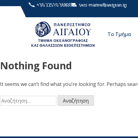
+30 22510 36800
secr-marine@aegean.gr
Το Τμήμα
Nothing Found
It seems we can’t find what you’re looking for. Perhaps sear