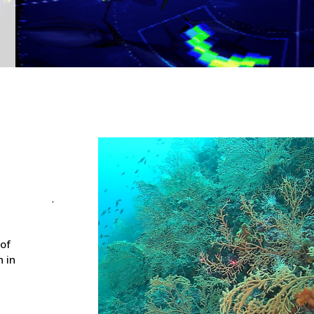
 of
 in