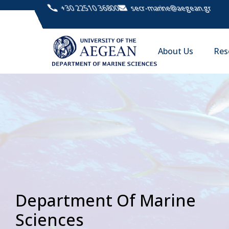
+30 22510 36800
secr-marine@aegean.gr
About Us
Res
Department Of Marine
Sciences