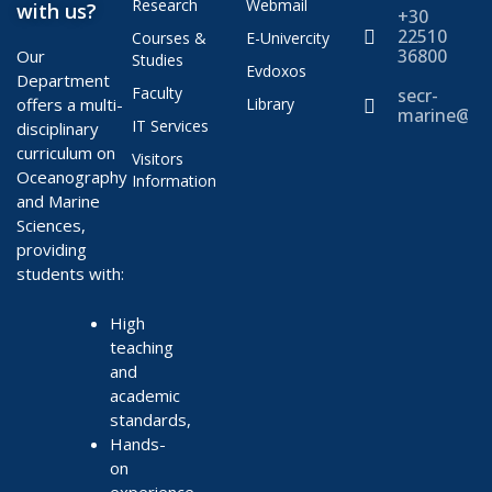
Research
Webmail
with us?
+30
22510
Courses &
E-Univercity
36800
Our
Studies
Evdoxos
Department
Faculty
secr-
offers a multi-
Library
marine@ae
IT Services
disciplinary
curriculum on
Visitors
Oceanography
Information
and Marine
Sciences,
providing
students with:
High
teaching
and
academic
standards,
Hands-
on
experience,