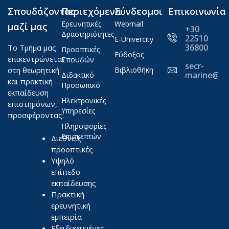
Σπουδάζοντας
Περιεχόμενα
Σύνδεσμοι
Επικοινωνία
Ερευνητικές
Webmail
μαζί μας
+30
Δραστηριότητες
22510
E-Univercity
36800
Το Τμήμα μας
Προοπτικές
Εύδοξος
επικεντρώνεται
Σπουδών
secr-
στη θεωρητική
Βιβλιοθήκη
marine@ae
Διδακτικό
και πρακτική
Προσωπικό
εκπαίδευση
Ηλεκτρονικές
επιστημόνων,
Υπηρεσίες
προσφέροντας:
Πληροφορίες
Επισκεπτών
Διεθνείς
προοπτικές
Υψηλό
επίπεδο
εκπαίδευσης
Πρακτική
ερευνητική
εμπειρία
Εξειδικευμένες