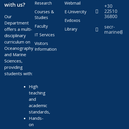
Research
Webmail
with us?
+30
22510
Courses &
E-Univercity
36800
Our
Studies
Evdoxos
Department
Faculty
secr-
offers a multi-
Library
marine@ae
IT Services
disciplinary
curriculum on
Visitors
Oceanography
Information
and Marine
Sciences,
providing
students with:
High
teaching
and
academic
standards,
Hands-
on