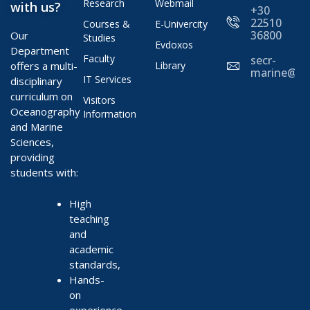
Research
Webmail
with us?
+30
22510
Courses &
E-Univercity
36800
Our
Studies
Evdoxos
Department
Faculty
secr-
offers a multi-
Library
marine@ae
IT Services
disciplinary
curriculum on
Visitors
Oceanography
Information
and Marine
Sciences,
providing
students with:
High
teaching
and
academic
standards,
Hands-
on
experience,