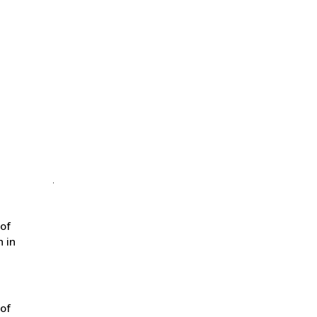
 of
 in
 of