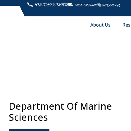
+30 22510 36800
secr-marine@aegean.gr
About Us
Res
Department Of Marine
Sciences