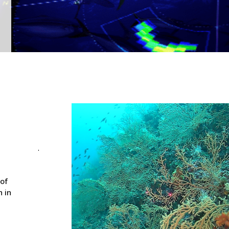
 of
 in