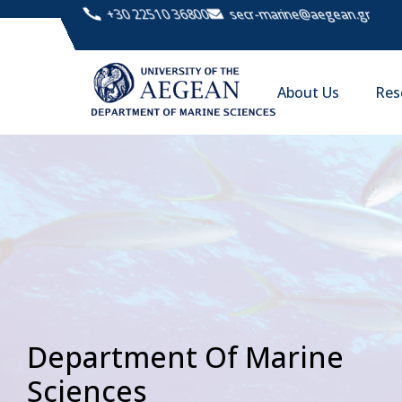
+30 22510 36800
secr-marine@aegean.gr
About Us
Res
Department Of Marine
Sciences