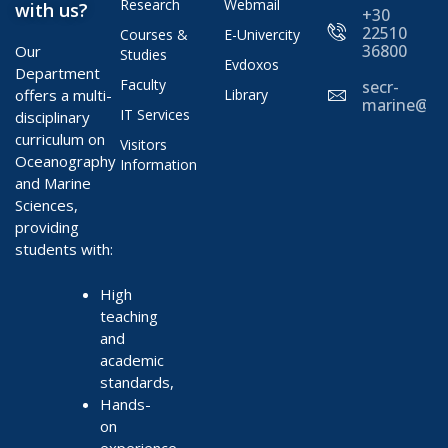
Research
Webmail
with us?
+30
22510
Courses &
E-Univercity
36800
Our
Studies
Evdoxos
Department
Faculty
secr-
offers a multi-
Library
marine@ae
IT Services
disciplinary
curriculum on
Visitors
Oceanography
Information
and Marine
Sciences,
providing
students with:
High
teaching
and
academic
standards,
Hands-
on
experience,