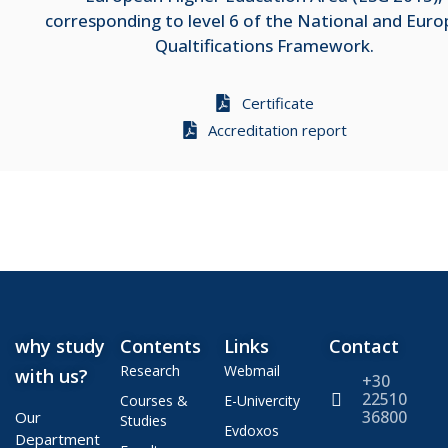
corresponding to level 6 of the National and Eur
Qualtifications Framework.
Certificate
Accreditation report
why study
Contents
Links
Contact
Research
Webmail
with us?
+30
22510
Courses &
E-Univercity
36800
Our
Studies
Evdoxos
Department