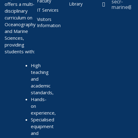
Faculty
secr-
offers a multi-
Library
marine@ae
IT Services
disciplinary
curriculum on
Visitors
Oceanography
Information
and Marine
Sciences,
providing
students with:
High
teaching
and
academic
standards,
Hands-
on
experience,
Specialised
equipment
and