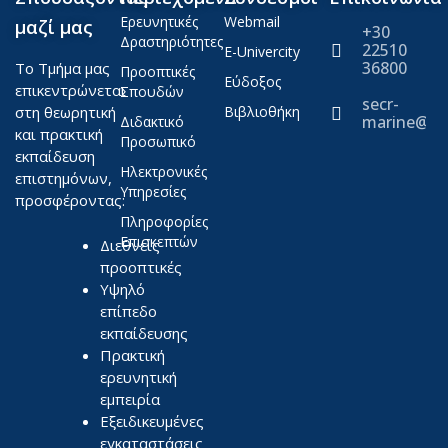
Ερευνητικές
Webmail
μαζί μας
+30
Δραστηριότητες
22510
E-Univercity
36800
Το Τμήμα μας
Προοπτικές
Εύδοξος
επικεντρώνεται
Σπουδών
secr-
στη θεωρητική
Βιβλιοθήκη
marine@ae
Διδακτικό
και πρακτική
Προσωπικό
εκπαίδευση
Ηλεκτρονικές
επιστημόνων,
Υπηρεσίες
προσφέροντας:
Πληροφορίες
Επισκεπτών
Διεθνείς
προοπτικές
Υψηλό
επίπεδο
εκπαίδευσης
Πρακτική
ερευνητική
εμπειρία
Εξειδικευμένες
εγκαταστάσεις